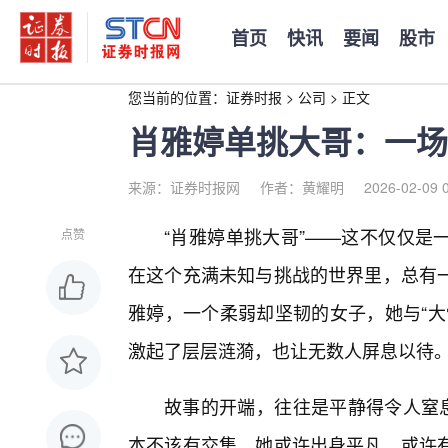
首页
快讯
要闻
股市
您当前的位置：
证券时报
>
公司
>
正文
肖雅婷单挑大哥：一场
来源：证券时报网
作者：黄耀明
2026-02-09 
“肖雅婷单挑大哥”——这不仅仅是
点赞
在这个充满未知与挑战的世界里，总有
雅婷，一个柔弱却坚韧的女子，她与“大
激起了层层涟漪，也让无数人屏息以待
故事的开端，往往是平静得令人窒息
本不该有交集。她或许出身平凡，或许