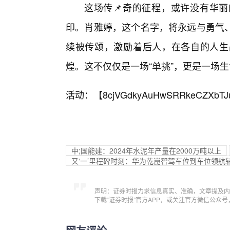
这场传📌奇的征程，或许没有华
印。肖雅婷，这个名字，将永远与勇气
续被传颂，激励着后人，在各自的人生
煌。这不仅仅是一场“单挑”，更是一场
活动：【
8cjVGdkyAuHwSRRkeCZXbTJ
中;国能建：2024年水泥年产量在2000万吨以上
又‘一’里程碑时刻：华为乾崑智驾车位到车位领航辅助 
声明：证券时报力求信息真实、准确，文章提及内
下载“证券时报”官方APP，或关注官方微信公众