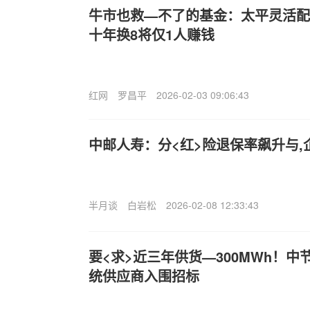
牛市也救—不了的基金：太平灵活配
十年换8将仅1人赚钱
红网
罗昌平
2026-02-03 09:06:43
中邮人寿：分<红>险退保率飙升与
半月谈
白岩松
2026-02-08 12:33:43
要<求>近三年供货—300MWh！中节能
统供应商入围招标